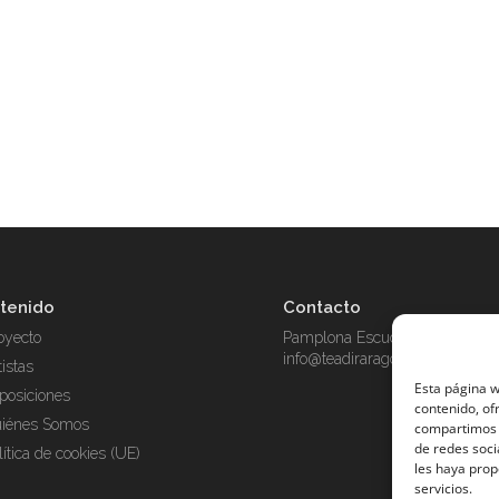
tenido
Contacto
oyecto
Pamplona Escudero 14, Zarago
info@teadiraragon.com
tistas
Esta página w
posiciones
contenido, of
iénes Somos
compartimos i
de redes soci
lítica de cookies (UE)
les haya prop
servicios.