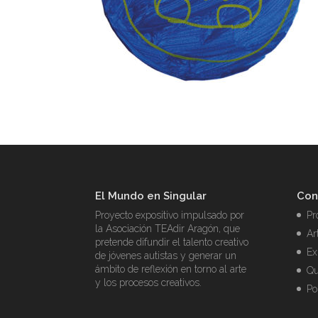
El Mundo en Singular
Con
Proyecto expositivo impulsado por
Pr
la Asociación TEAdir Aragón, que
Ar
pretende difundir el talento creativo
Ex
de jóvenes autistas y generar un
ámbito de reflexión en torno al arte
Qu
y los procesos creativos.
Po